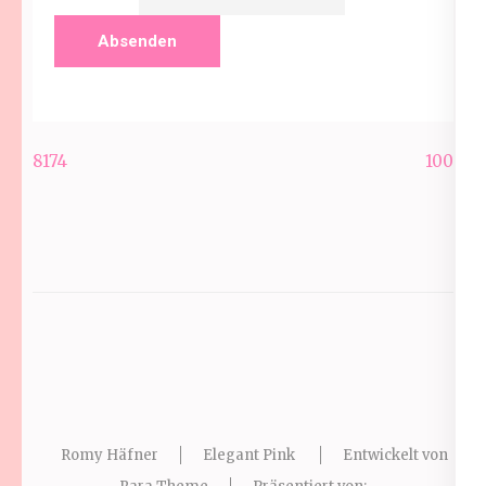
Beitragsnavigation
8174
100
Romy Häfner
Elegant Pink
Entwickelt von