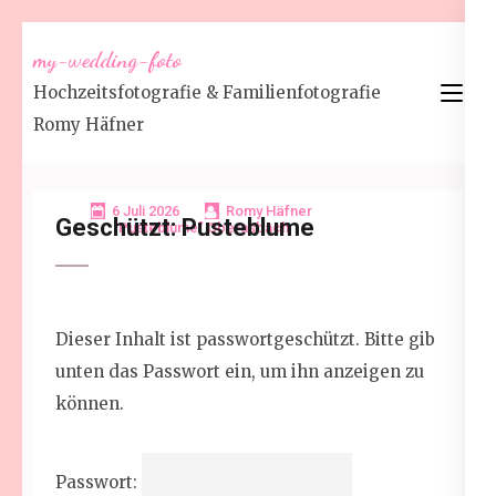
Zum
my-wedding-foto
Inhalt
Hochzeitsfotografie & Familienfotografie
springen
Romy Häfner
(Enter
drücken)
6 Juli 2026
Romy Häfner
Geschützt: Pusteblume
"Pusteblume" Oberasbach
Dieser Inhalt ist passwortgeschützt. Bitte gib
unten das Passwort ein, um ihn anzeigen zu
können.
Passwort: