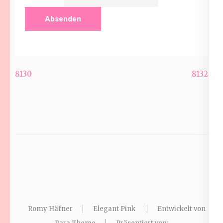
Beitragsnavigation
8130
8132
Romy Häfner
Elegant Pink
Entwickelt von