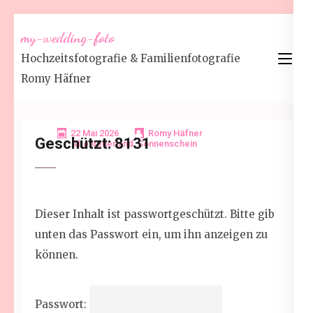
Zum
my-wedding-foto
Inhalt
Hochzeitsfotografie & Familienfotografie
springen
Romy Häfner
(Enter
drücken)
22 Mai 2026
Romy Häfner
Geschützt: 8131
Abenteuerland
,
Sonnenschein
Dieser Inhalt ist passwortgeschützt. Bitte gib
unten das Passwort ein, um ihn anzeigen zu
können.
Passwort: