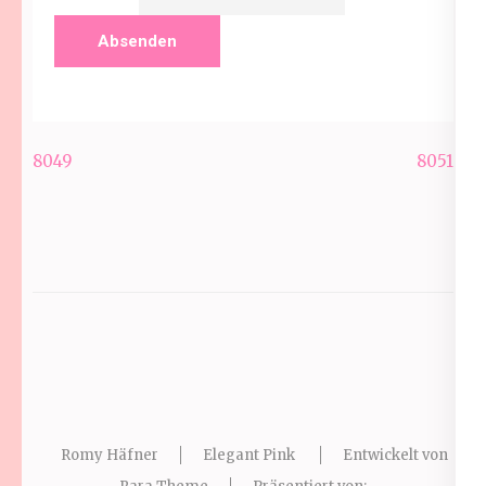
Beitragsnavigation
8049
8051
Romy Häfner
Elegant Pink
Entwickelt von