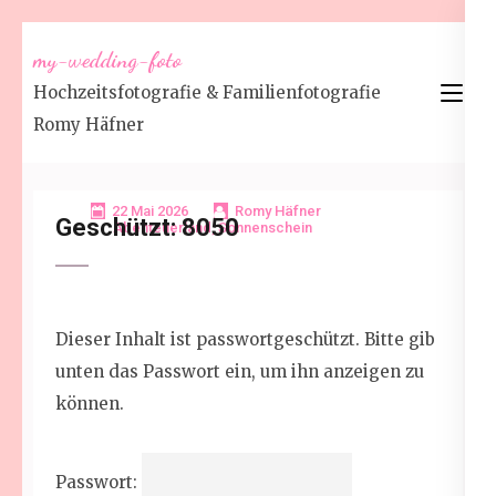
Zum
my-wedding-foto
Inhalt
Hochzeitsfotografie & Familienfotografie
springen
Romy Häfner
(Enter
drücken)
22 Mai 2026
Romy Häfner
Geschützt: 8050
Abenteuerland
,
Sonnenschein
Dieser Inhalt ist passwortgeschützt. Bitte gib
unten das Passwort ein, um ihn anzeigen zu
können.
Passwort: